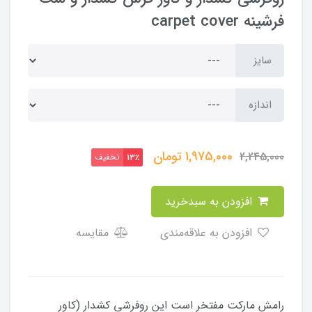
فرشینه carpet cover
سایز
اندازه
1,975,000
تومان
2,245,000
تخفیف
13٪
افزودن به سبدخرید
افزودن به علاقه‌مندی
مقایسه
رامش مارکت مفتخر است این روفرشی کشدار (کاور