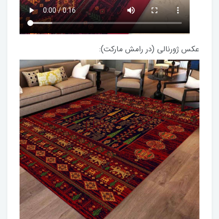
عکس ژورنالی (در رامش مارکت):