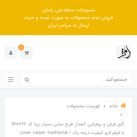
منسوجات محمّدعلی رامش
فروش تمام محصولات به صورت عمده و خرده
ارسال به سراسر ایران
0
خانه
فهرست محصولات
کاور فرش و روفرشی کشدار‌ طرح سنتی بسیار زیبا کد Rh2646
با فیلم لایو کیفیت درجه یک / cover carper traditional