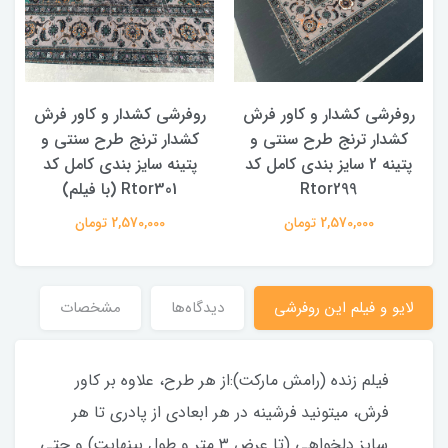
روفرشی کشدار و کاور فرش
روفرشی کشدار و کاور فرش
کشدار ترنج طرح سنتی و
کشدار ترنج طرح سنتی و
ک
پتینه 2 سایز بندی کامل کد
پتینه سایز بندی کامل کد
Rtor299
Rtor301 (با فیلم)
2,570,000 تومان
2,570,000 تومان
لایو و فیلم این روفرشی
دیدگاه‌ها
مشخصات
فیلم زنده (رامش مارکت):از هر طرح، علاوه بر کاور
فرش، میتونید فرشینه در هر ابعادی از پادری تا هر
سایز دلخواهی (تا عرض ۳ متر و طول بینهایت) و حتی