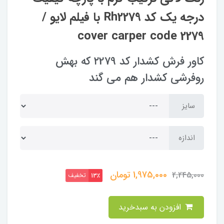
درجه یک کد Rh2279 با فیلم لایو /
cover carper code 2279
کاور فرش کشدار کد ۲279 که بهش
روفرشی کشدار هم می گند
سایز
اندازه
1,975,000
تومان
2,245,000
تخفیف
13٪
افزودن به سبدخرید