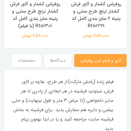
روفرشی کشدار و کاور فرش
روفرشی کشدار و کاور فرش
کشدار ترنج طرح سنتی و
کشدار ترنج طرح سنتی و
ک
پتینه 2 سایز بندی کامل کد
پتینه سایز بندی کامل کد
Rtor299
Rtor301 (با فیلم)
2,570,000 تومان
2,570,000 تومان
لایو و فیلم این روفرشی
دیدگاه‌ها
مشخصات
فیلم زنده (رامش مارکت):از هر طرح، علاوه بر کاور
فرش، میتونید فرشینه در هر ابعادی از پادری تا هر
سایز دلخواهی (تا عرض ۳ متر و طول بینهایت) و حتی
بیضی و دایره هم سفارش بدید. برای فرشینه به بخش
فرشینه سایت مراجعه کنید و یا در ایتا بهمون پیام
بدید.