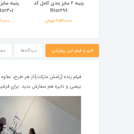
پتینه 2 سایز بندی کامل کد
پتینه سایز بندی کامل کد
افشان سای
Rtor299
Rtor301 (با فیلم)
Rtor324 (با 
2,570,000 تومان
2,570,000 تومان
,570,000
لایو و فیلم این روفرشی
دیدگاه‌ها
مش
بیضی و دایره هم سفارش بدید. برای فرشینه