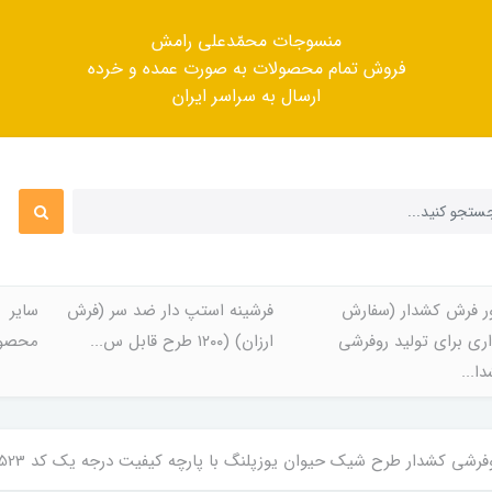
منسوجات محمّدعلی رامش
فروش تمام محصولات به صورت عمده و خرده
ارسال به سراسر ایران
ر فرش کشدار (سفارش
فرشینه استپ دار ضد سر (فرش
سایر
ری برای تولید روفرشی
ارزان) (۱۲۰۰ طرح قابل س...
محصول
ا...
دار طرح شیک حیوان یوزپلنگ با پارچه کیفیت درجه یک کد Rh2523 (با فیلم لایو) / cover carper code 2523