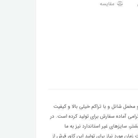
مقایسه
 مخمل شانل و با تراکم خیلی بالا و کیفیت
با در سایزهای 4 و 6 و 9 و 12 متری برای شما مشتریان گرامی آماده سفارش برای تولید کرده است. در
ندارد کمی بزرگتر یا کوچکتر باشند، می توانید در قبال 100 هزار تومان بیشتر، سایزهای غیر استاندارد نیز به ما
 است. قول ما برای مدت زمان مورد نیاز برای تولید این کاور فرش از