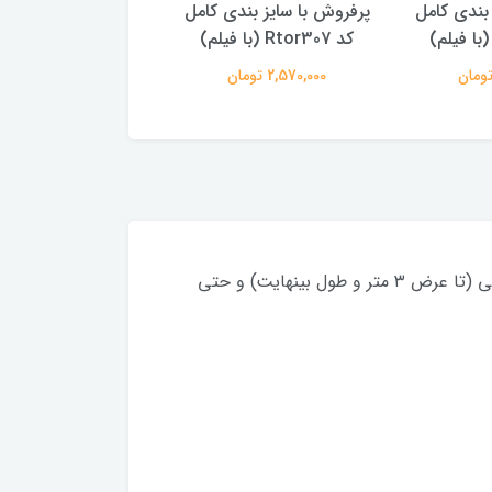
 بندی کامل
پتینه 2 سایز بندی کامل کد
پتینه سایز بندی کا
Rtor299
Rtor301 (با فیلم)
2,570,000 تومان
2,570,000 تومان
فیلم زنده (رامش مارکت):از هر طرح، علاوه بر کاور فرش، میتونید فرشینه در هر ابعادی از پادری تا هر سایز دلخواهی (تا عرض ۳ متر و طول بینهایت) و حتی