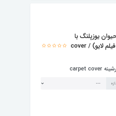
وان یوزپلنگ با
پارچه کیفیت درجه یک کد Rh2523 (با فیلم لایو) / cover
carpet
ازه