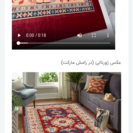
عکس ژورنالی (در رامش مارکت):