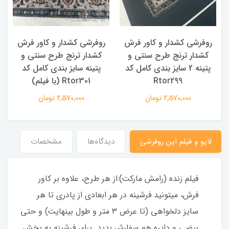
روفرشی کشدار و کاور فرش
روفرشی کشدار و کاور فرش
کشدار ترنج طرح سنتی و
کشدار ترنج طرح سنتی و
ک
پتینه 2 سایز بندی کامل کد
پتینه سایز بندی کامل کد
Rtor299
Rtor301 (با فیلم)
2,570,000 تومان
2,570,000 تومان
لایو و فیلم این روفرشی
دیدگاه‌ها
مشخصات
فیلم زنده (رامش مارکت):از هر طرح، علاوه بر کاور
فرش، میتونید فرشینه در هر ابعادی از پادری تا هر
سایز دلخواهی (تا عرض ۳ متر و طول بینهایت) و حتی
بیضی و دایره هم سفارش بدید. برای فرشینه به بخش