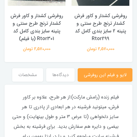
روفرشی کشدار و کاور فرش
روفرشی کشدار و کاور فرش
کشدار ترنج طرح سنتی و
کشدار ترنج طرح سنتی و
ک
پتینه 2 سایز بندی کامل کد
پتینه سایز بندی کامل کد
Rtor299
Rtor301 (با فیلم)
2,570,000 تومان
2,570,000 تومان
لایو و فیلم این روفرشی
دیدگاه‌ها
مشخصات
فیلم زنده (رامش مارکت):از هر طرح، علاوه بر کاور
فرش، میتونید فرشینه در هر ابعادی از پادری تا هر
سایز دلخواهی (تا عرض ۳ متر و طول بینهایت) و حتی
بیضی و دایره هم سفارش بدید. برای فرشینه به بخش
فرشینه سایت مراجعه کنید و یا در ایتا بهمون پیام