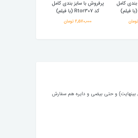
ا سایز بندی کامل
پتینه 2 سایز بندی کامل کد
پتینه سایز 
Rtor299
Rtor301 (با فیلم
2,570, تومان
2,570,000 تومان
2,570,000 ت
 میتونید فرشینه در هر ابعادی از پادری تا هر سایز دلخواهی (تا عرض ۳ متر و طول بینهایت) و حتی بیضی و دایره هم سفارش