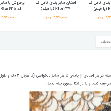
ان سایز بندی کامل کد
پرفروش با سایز بندی کامل
پرفروش ب
Rtor324 (با فیلم)
کد Rtor435 (با فیلم)
کد Rtor307 (با فیلم)
2,570,000 تومان
2,570,000 تومان
000
خصات
از هر طرح، علاوه بر کاور فرش،
جعه کنید و یا در ایتا بهمون پیام بدید.