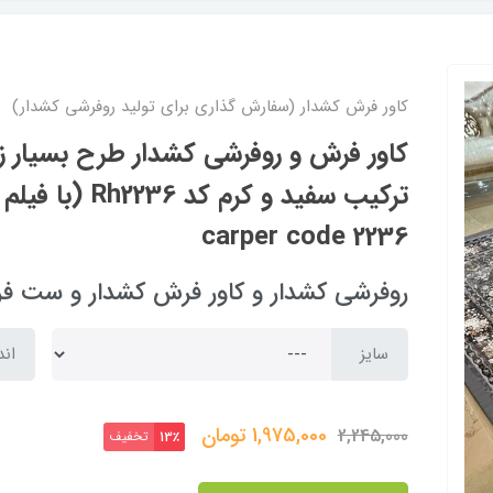
کاور فرش کشدار (سفارش گذاری برای تولید روفرشی کشدار)
کاور فرش و روفرشی کشدار‌ طرح بسیار 
carper code 2236
روفرشی کشدار و کاور فرش کشدار و ست فرشینه  cover
سایز
اند
1,975,000
تومان
2,245,000
تخفیف
13٪