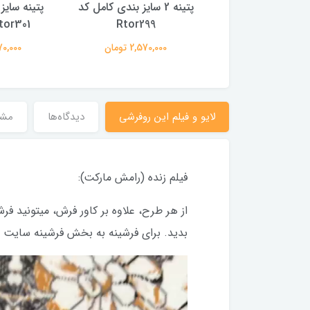
پتینه 2 سایز بندی کامل کد
پتینه سایز بندی کامل کد
افش
Rtor299
Rtor301 (با فیلم)
2,570,000 تومان
2,570,000 تومان
لایو و فیلم این روفرشی
دیدگاه‌ها
مش
فیلم زنده (رامش مارکت):
بدید. برای فرشینه به بخش فرشینه سایت مرا