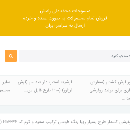
منسوجات محمّدعلی رامش
فروش تمام محصولات به صورت عمده و خرده
ارسال به سراسر ایران
ر فرش کشدار (سفارش
فرشینه استپ دار ضد سر (فرش
سایر
ری برای تولید روفرشی
ارزان) (۱۲۰۰ طرح قابل س...
محصول
ا...
ار‌ طرح بسیار زیبا رنگ طوسی ترکیب سفید و کرم کد Rh2236 (با فیلم زنده) / cover carper code 2236