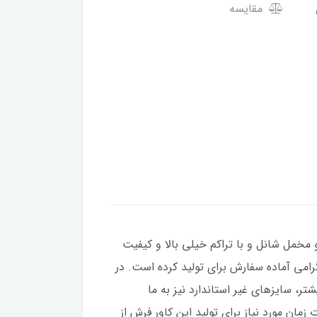
مقایسه
 مخمل شانل و با تراکم خیلی بالا و کیفیت
با در سایزهای 4 و 6 و 9 و 12 متری برای شما مشتریان گرامی آماده سفارش برای تولید کرده است. در
ندارد کمی بزرگتر یا کوچکتر باشند، می توانید در قبال 100 هزار تومان بیشتر، سایزهای غیر استاندارد نیز به ما
 است. قول ما برای مدت زمان مورد نیاز برای تولید این کاور فرش از