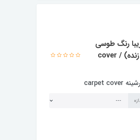
زیبا رنگ طوسی
ترکیب سفید و کرم کد Rh2236 (با فیلم زنده) / cover
carpet
ازه