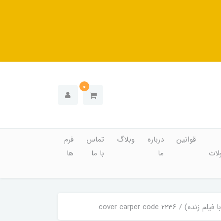
0
قوانین
درباره
وبلاگ
تماس
فرم
ات
ما
با ما
ها