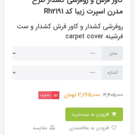
مدرن اسپرت زیبا کد Rh2191
روفرشی کشدار و کاور فرش کشدار و ست
فرشینه carpet cover
سایز
اندازه
3,265,000
تومان
3,405,000
تخفیف
5٪
افزودن به سبدخرید
افزودن به علاقه‌مندی
مقایسه