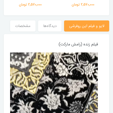
2,570,000 تومان
2,570,000 تومان
لایو و فیلم این روفرشی
دیدگاه‌ها
مشخصات
فیلم زنده (رامش مارکت):