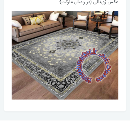
عکس ژورنالی (در رامش مارکت):