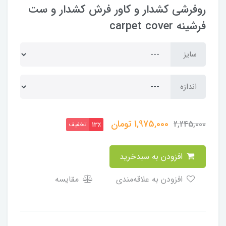
روفرشی کشدار و کاور فرش کشدار و ست
فرشینه carpet cover
سایز
اندازه
1,975,000
تومان
2,245,000
تخفیف
13٪
افزودن به سبدخرید
افزودن به علاقه‌مندی
مقایسه