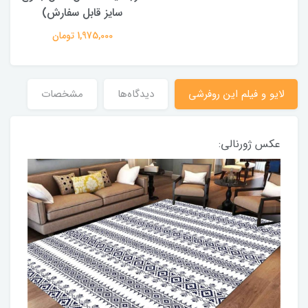
سایز قابل سفارش)
1,975,000 تومان
لایو و فیلم این روفرشی
دیدگاه‌ها
مشخصات
عکس ژورنالی: