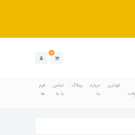
0
قوانین
درباره
وبلاگ
تماس
فرم
ات
ما
با ما
ها