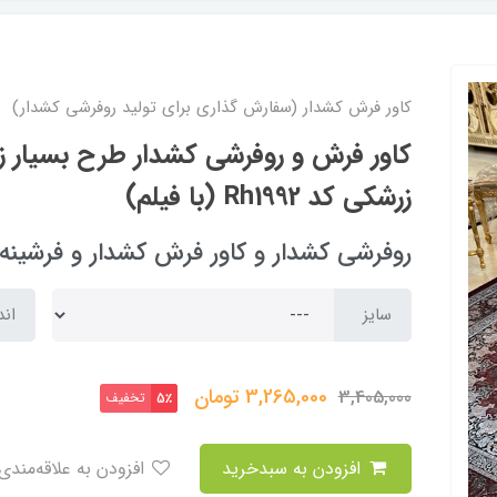
کاور فرش کشدار (سفارش گذاری برای تولید روفرشی کشدار)
کاور فرش و روفرشی کشدار طرح بسیار ز
زرشکی کد Rh1992 (با فیلم)
روفرشی کشدار و کاور فرش کشدار و فرشینه arpet cover
سایز
اند
3,265,000
تومان
3,405,000
تخفیف
5٪
افزودن به سبدخرید
افزودن به علاقه‌مندی