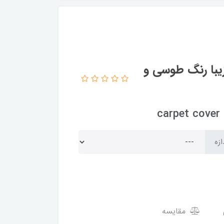
یبا رنگ طوسی و
c
ازه
مقایسه