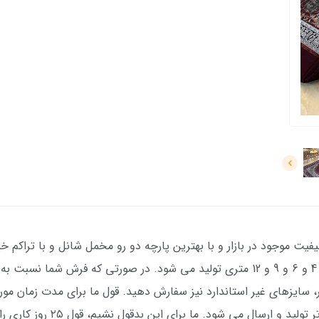
فیت موجود در بازار و با بهترین پارچه دو رو مخمل شانل و با تراکم خیل
عکس ژورنالی) با طرح بسیار زیبا در سایزهای 4 و 6 و 9 و 12 متری تولید می شود. در صور
بال 100 هزار تومان بیشتر، سایزهای غیر استاندارد نیز سفارش دهید. قول ما برای مدت ز
سفارش، ۲۵ روز کاری می باشد، اما