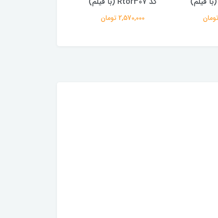
کد Rtor307 (با فیلم)
Rtor299
2,570,000 تومان
2,570,000 تومان