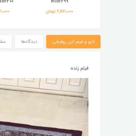
Rtor299
Rtor301 (با فی
2,570,00 تومان
2,570,000 تومان
2,570,000
لایو و فیلم این روفرشی
دیدگاه‌ها
مش
فیلم زنده: