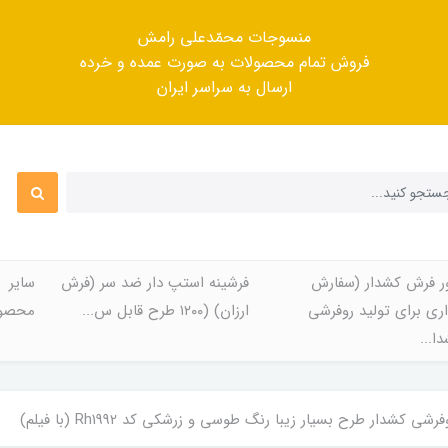
منسوجات محمّدعلی رامش
فروش تمام محصولات به صورت عمده و خرده
ارسال به سراسر ایران
ر فرش کشدار (سفارش
فرشینه استپ دار ضد سر (فرش
سایر
ری برای تولید روفرشی
ارزان) (۱۲۰۰ طرح قابل س...
محصول
ا...
ی کشدار طرح بسیار زیبا رنگ طوسی و زرشکی کد Rh1992 (با فیلم)