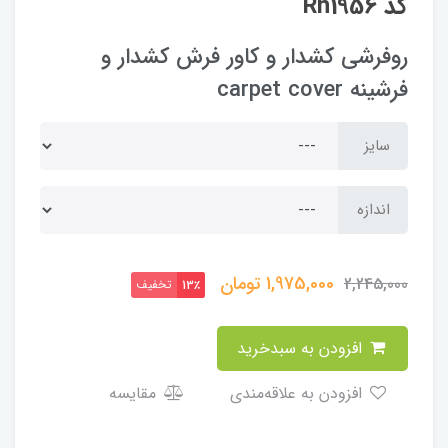
کد Rh1956
روفرشی کشدار و کاور فرش کشدار و
فرشینه carpet cover
سایز
اندازه
1,975,000
تومان
2,245,000
تخفیف
13٪
افزودن به سبدخرید
افزودن به علاقه‌مندی
مقایسه