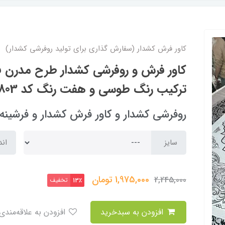
کاور فرش کشدار (سفارش گذاری برای تولید روفرشی کشدار)
کاور فرش و روفرشی کشدار طرح مدرن فوق
ترکیب رنگ طوسی و هفت رنگ کد Rh1803 (با فیلم)
روفرشی کشدار و کاور فرش کشدار و فرشینه arpet cover
سایز
اند
1,975,000
تومان
2,245,000
تخفیف
13٪
افزودن به سبدخرید
افزودن به علاقه‌مندی