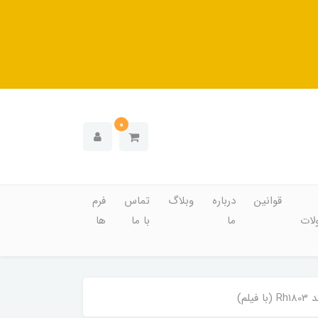
0
قوانین
درباره
وبلاگ
تماس
فرم
ات
ما
با ما
ها
م)