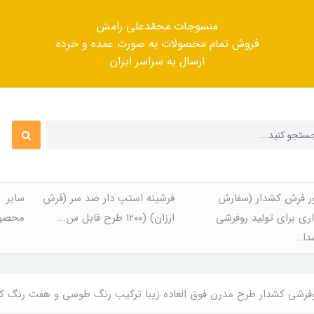
منسوجات محمّدعلی رامش
فروش تمام محصولات به صورت عمده و خرده
ارسال به سراسر ایران
ر فرش کشدار (سفارش
فرشینه استپ دار ضد سر (فرش
سایر
ری برای تولید روفرشی
ارزان) (۱۲۰۰ طرح قابل س...
محصول
ا...
شی کشدار طرح مدرن فوق العاده زیبا ترکیب رنگ طوسی و هفت رنگ کد Rh1803 (با فیل