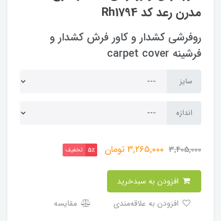
مدرن رعد کد Rh1794
روفرشی کشدار و کاور فرش کشدار و
فرشینه carpet cover
سایز
اندازه
3,265,000
تومان
3,405,000
تخفیف
5٪
افزودن به سبدخرید
افزودن به علاقه‌مندی
مقایسه