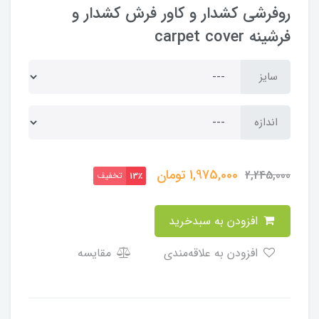
روفرشی کشدار و کاور فرش کشدار و
فرشینه carpet cover
سایز
اندازه
1,975,000
تومان
2,245,000
تخفیف
13٪
افزودن به سبدخرید
افزودن به علاقه‌مندی
مقایسه