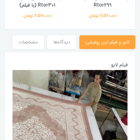
Rtor299
Rtor301 (با فیلم)
2,570,000 تومان
2,570,000 تومان
لایو و فیلم این روفرشی
دیدگاه‌ها
مشخصات
فیلم لایو: