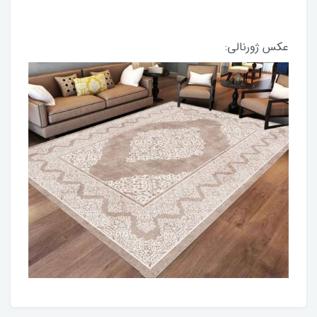
عکس ژورنالی: