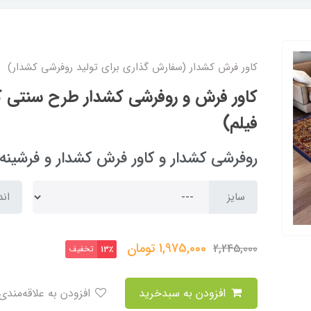
کاور فرش کشدار (سفارش گذاری برای تولید روفرشی کشدار)
فیلم)
روفرشی کشدار و کاور فرش کشدار و فرشینه arpet cover
سایز
اند
1,975,000
تومان
2,245,000
تخفیف
13٪
افزودن به سبدخرید
افزودن به علاقه‌مندی