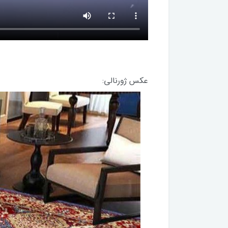
عکس ژورنالی: