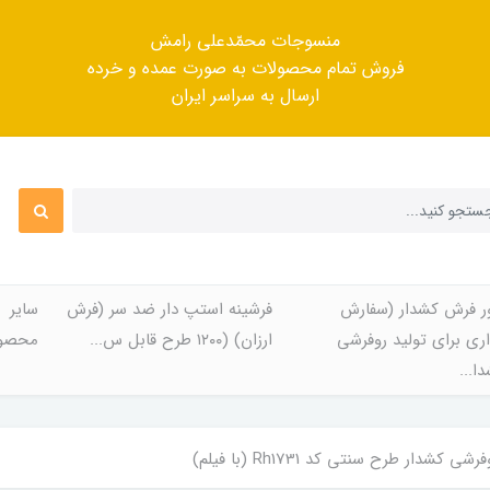
منسوجات محمّدعلی رامش
فروش تمام محصولات به صورت عمده و خرده
ارسال به سراسر ایران
ر فرش کشدار (سفارش
فرشینه استپ دار ضد سر (فرش
سایر
ری برای تولید روفرشی
ارزان) (۱۲۰۰ طرح قابل س...
محصول
ا...
 کشدار طرح سنتی کد Rh1731 (با فیلم)