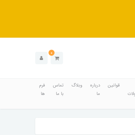
0
قوانین
درباره
وبلاگ
تماس
فرم
ات
ما
با ما
ها