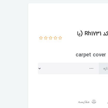
کاور فرش و روفرشی کشدار طرح سنتی کد Rh1731 (با
c
ازه
مقایسه