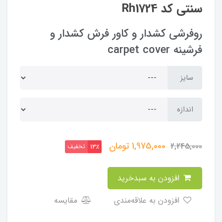
سنتی کد Rh1724
روفرشی کشدار و کاور فرش کشدار و
فرشینه carpet cover
سایز
اندازه
1,975,000
تومان
2,245,000
تخفیف
13٪
افزودن به سبدخرید
افزودن به علاقه‌مندی
مقایسه