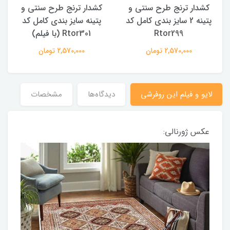
کشدار ترنج طرح سنتی و
کشدار ترنج طرح سنتی و
ک
پتینه 2 سایز بندی کامل کد
پتینه سایز بندی کامل کد
Rtor299
Rtor301 (با فیلم)
2,570,000 تومان
2,570,000 تومان
لایو و فیلم این روفرشی
دیدگاه‌ها
مشخصات
عکس ژورنالی: