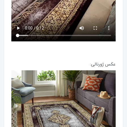
عکس ژورنالی: