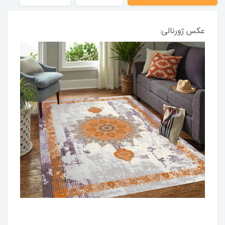
عکس ژورنالی: