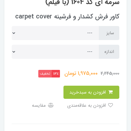
سرمه ای کد 1604 (با فیلم)
کاور فرش کشدار و فرشینه carpet cover
سایز
اندازه
1,975,000
تومان
2,245,000
تخفیف
13٪
افزودن به سبدخرید
افزودن به علاقه‌مندی
مقایسه