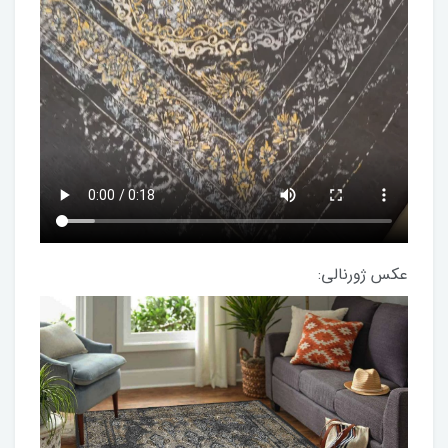
عکس ژورنالی: