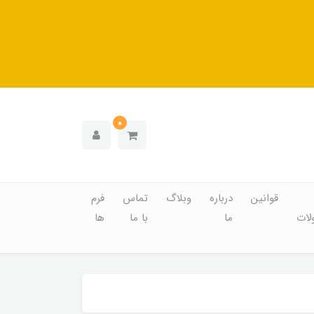
0
قوانین
درباره
وبلاگ
تماس
فرم
ات
ما
با ما
ها