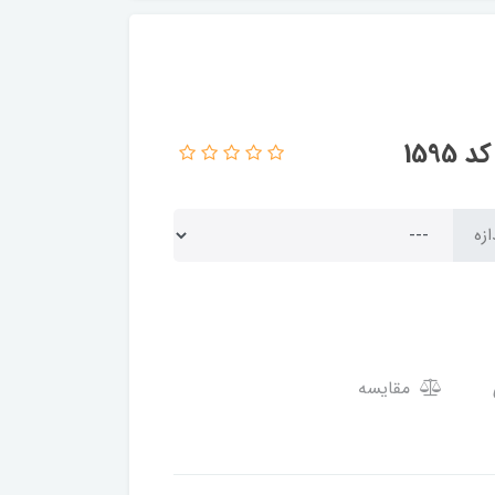
159
ازه
مقایسه