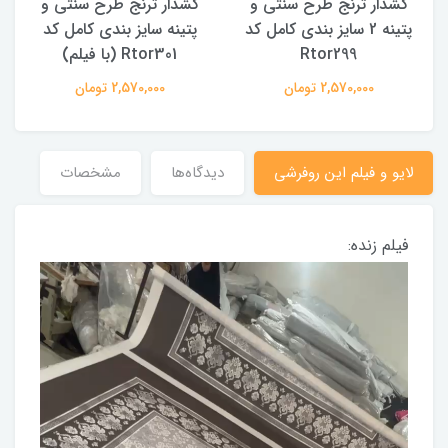
کشدار ترنج طرح سنتی و
کشدار ترنج طرح سنتی و
ک
پتینه 2 سایز بندی کامل کد
پتینه سایز بندی کامل کد
Rtor299
Rtor301 (با فیلم)
2,570,000 تومان
2,570,000 تومان
لایو و فیلم این روفرشی
دیدگاه‌ها
مشخصات
فیلم زنده: