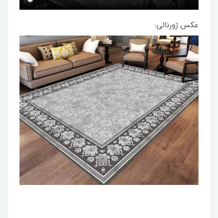
عکس ژورنالی: