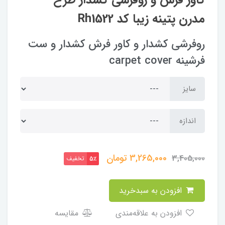
کاور فرش و روفرشی کشدار‌ طرح
مدرن پتینه زیبا کد Rh1522
روفرشی کشدار و کاور فرش کشدار و ست
فرشینه carpet cover
سایز
اندازه
3,265,000
تومان
3,405,000
تخفیف
5٪
افزودن به سبدخرید
افزودن به علاقه‌مندی
مقایسه