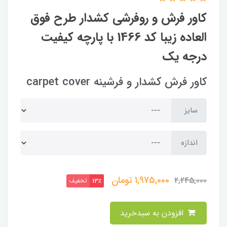
کاور فرش و روفرشی کشدار طرح فوق
العاده زیبا کد 1466 با پارچه کیفیت
درجه یک
کاور فرش کشدار و فرشینه carpet cover
سایز
اندازه
1,975,000
تومان
2,245,000
تخفیف
13٪
افزودن به سبدخرید