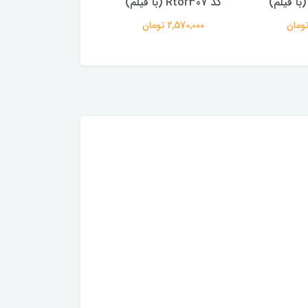
کد Rtor307 (با فیلم)
Rtor299
2,570,000 تومان
2,570,000 تومان