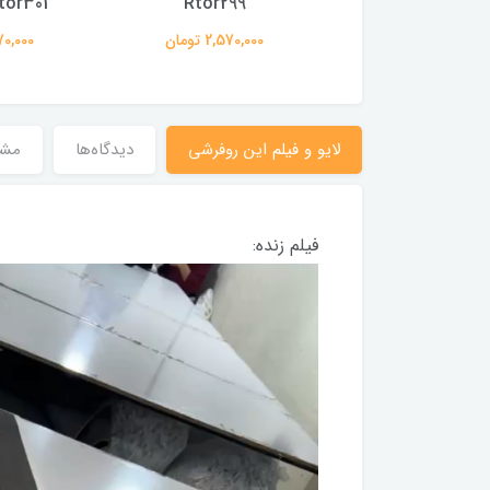
Rtor299
Rtor301 (با فی
2,570,00 تومان
2,570,000 تومان
2,570,000
لایو و فیلم این روفرشی
دیدگاه‌ها
مش
فیلم زنده: