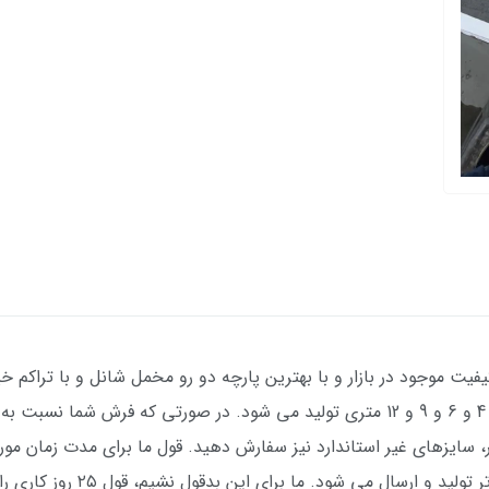
فیت موجود در بازار و با بهترین پارچه دو رو مخمل شانل و با تراکم خیل
عکس ژورنالی) با طرح بسیار زیبا در سایزهای 4 و 6 و 9 و 12 متری تولید می شود. در صور
بال 100 هزار تومان بیشتر، سایزهای غیر استاندارد نیز سفارش دهید. قول ما برای مدت ز
سفارش، ۲۵ روز کاری می باشد، اما