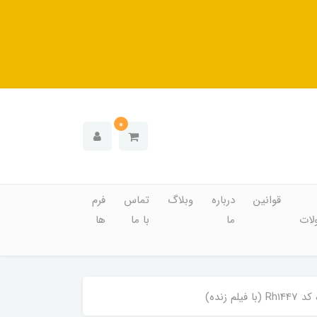
0
قوانین
درباره
وبلاگ
تماس
فرم
ات
ما
با ما
ها
نده)