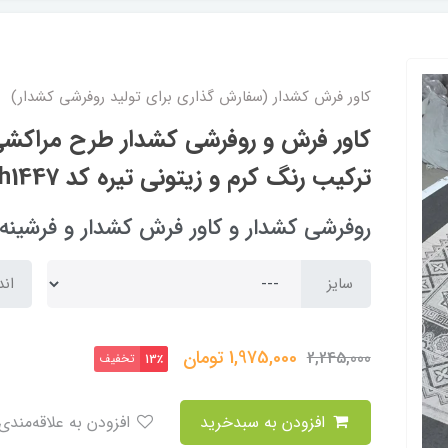
کاور فرش کشدار (سفارش گذاری برای تولید روفرشی کشدار)
کاور فرش و روفرشی کشدار طرح مراکشی 
ترکیب رنگ کرم و زیتونی تیره کد Rh1447 (با فیلم زنده)
روفرشی کشدار و کاور فرش کشدار و فرشینه arpet cover
سایز
اند
1,975,000
تومان
2,245,000
تخفیف
13٪
افزودن به سبدخرید
افزودن به علاقه‌مندی