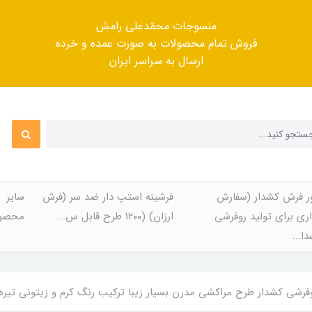
منسوجات محمّدعلی رامش
فروش تمام محصولات به صورت عمده و خرده
ارسال به سراسر ایران
ر فرش کشدار (سفارش
فرشینه استپ دار ضد سر (فرش
سایر
ری برای تولید روفرشی
ارزان) (۱۲۰۰ طرح قابل س...
محصول
ا...
ی کشدار طرح مراکشی مدرن بسیار زیبا ترکیب رنگ کرم و زیتونی تیره کد Rh1447 (با فیلم ز