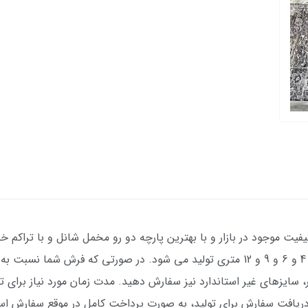
فیت موجود در بازار و با بهترین پارچه دو رو مخمل شانل و با تراکم خیل
عکس ژورنالی) با طرح بسیار زیبا در سایزهای 4 و 6 و 9 و 12 متری تولید می شود. در صور
ل دریافت سفارش برای تولید، به صورت پرداخت کامل در موقع سفارش ا