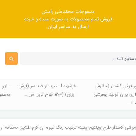
منسوجات محمّدعلی رامش
فروش تمام محصولات به صورت عمده و خرده
ارسال به سراسر ایران
ر فرش کشدار (سفارش
فرشینه استپ دار ضد سر (فرش
سایر
ری برای تولید روفرشی
ارزان) (۱۲۰۰ طرح قابل س...
محصول
ا...
شی کشدار طرح وینتیج پتینه ترکیب رنگ قهوه ای کرم طلایی نسکافه ای کد 1325 (با ف