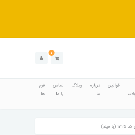
0
قوانین
درباره
وبلاگ
تماس
فرم
ات
ما
با ما
ها
یلم)