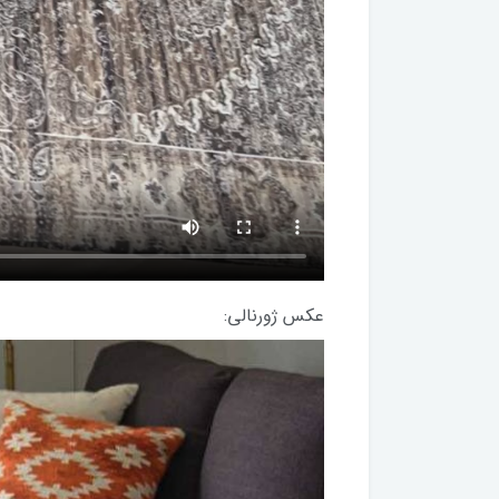
عکس ژورنالی: