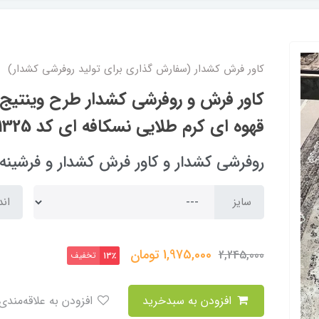
کاور فرش کشدار (سفارش گذاری برای تولید روفرشی کشدار)
کاور فرش و روفرشی کشدار طرح وینتیج 
قهوه ای کرم طلایی نسکافه ای کد 1325 (با فیلم)
روفرشی کشدار و کاور فرش کشدار و فرشینه arpet cover
سایز
اند
1,975,000
تومان
2,245,000
تخفیف
13٪
افزودن به سبدخرید
افزودن به علاقه‌مندی