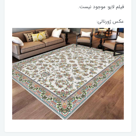
فیلم لایو: موجود نیست.
عکس ژورنالی: