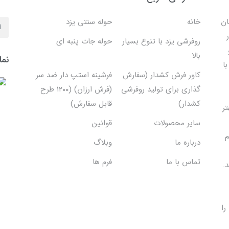
ان
خانه
حوله سنتی یزد
روفرشی یزد با تنوع بسیار
حوله جات پنبه ای
بالا
نما
ا
کاور فرش کشدار (سفارش
فرشینه استپ دار ضد سر
گذاری برای تولید روفرشی
(فرش ارزان) (۱۲۰۰ طرح
کشدار)
قابل سفارش)
تر
سایر محصولات
قوانین
م
درباره ما
وبلاگ
تماس با ما
فرم ها
.
را