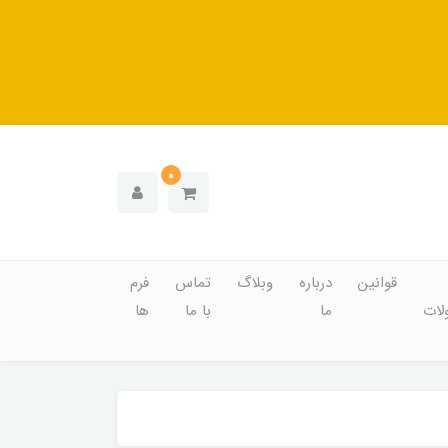
0
قوانین
درباره
وبلاگ
تماس
فرم
ات
ما
با ما
ها