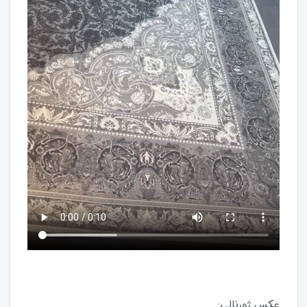
عکس ژورنالی: