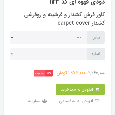
دودی قهوه ای کد 1123
کاور فرش کشدار و فرشینه و روفرشی
کشدار carpet cover
سایز
اندازه
1,975,000
تومان
2,245,000
تخفیف
13٪
افزودن به سبدخرید
افزودن به علاقه‌مندی
مقایسه