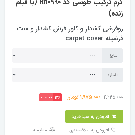
کرم ترکیب طوسی کد Rh0990 (با فیلم
زنده)
روفرشی کشدار و کاور فرش کشدار و ست
فرشینه carpet cover
سایز
اندازه
1,975,000
تومان
2,245,000
تخفیف
13٪
افزودن به سبدخرید
افزودن به علاقه‌مندی
مقایسه