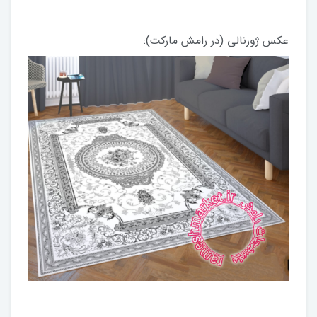
عکس ژورنالی (در رامش مارکت):