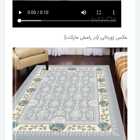
عکس ژورنالی (در رامش مارکت):