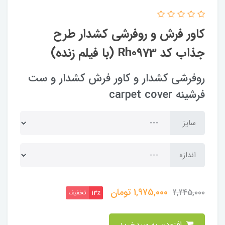
کاور فرش و روفرشی کشدار‌ طرح
جذاب کد Rh0973 (با فیلم زنده)
روفرشی کشدار و کاور فرش کشدار و ست
فرشینه carpet cover
سایز
اندازه
1,975,000
تومان
2,245,000
تخفیف
13٪
افزودن به سبدخرید