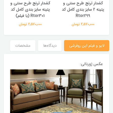
کشدار ترنج طرح سنتی و
کشدار ترنج طرح سنتی و
ک
پتینه 2 سایز بندی کامل کد
پتینه سایز بندی کامل کد
Rtor299
Rtor301 (با فیلم)
2,570,000 تومان
2,570,000 تومان
لایو و فیلم این روفرشی
دیدگاه‌ها
مشخصات
عکس ژورنالی: