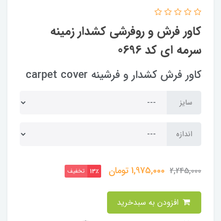
کاور فرش و روفرشی کشدار زمینه
سرمه ای کد 0696
کاور فرش کشدار و فرشینه carpet cover
سایز
اندازه
1,975,000
تومان
2,245,000
تخفیف
13٪
افزودن به سبدخرید