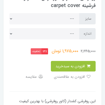
فرشینه carpet cover
سایز
اندازه
1,975,000
تومان
2,245,000
تخفیف
13٪
افزودن به سبدخرید
افزودن به علاقه‌مندی
مقایسه
این روفرشی کشدار (کاور روفرشی) با بهترین کیفیت