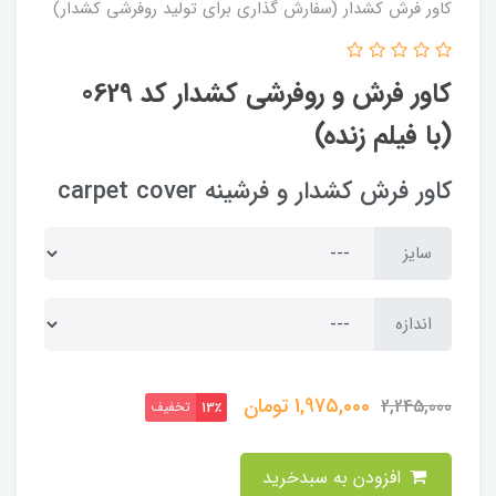
کاور فرش کشدار (سفارش گذاری برای تولید روفرشی کشدار)
کاور فرش و روفرشی کشدار کد 0629
(با فیلم زنده)
کاور فرش کشدار و فرشینه carpet cover
سایز
اندازه
1,975,000
تومان
2,245,000
تخفیف
13٪
افزودن به سبدخرید