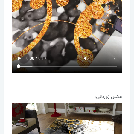
عکس ژورنالی: