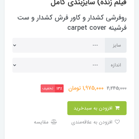
فیلم زنده) سایزبندی کامل
روفرشی کشدار و کاور فرش کشدار و ست
فرشینه carpet cover
سایز
اندازه
1,975,000
تومان
2,245,000
تخفیف
13٪
افزودن به سبدخرید
افزودن به علاقه‌مندی
مقایسه