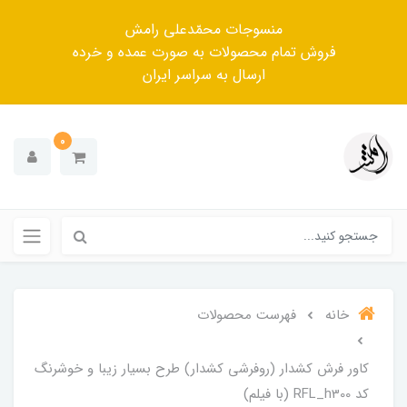
منسوجات محمّدعلی رامش
فروش تمام محصولات به صورت عمده و خرده
ارسال به سراسر ایران
0
خانه
فهرست محصولات
کاور فرش کشدار (روفرشی کشدار) طرح بسیار زیبا و خوشرنگ
کد RFL_h300 (با فیلم)