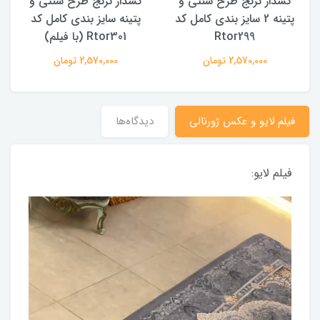
کشدار ترنج طرح سنتی و
کشدار ترنج طرح سنتی و
ک
پتینه 2 سایز بندی کامل کد
پتینه سایز بندی کامل کد
Rtor299
Rtor301 (با فیلم)
2,570,000 تومان
2,570,000 تومان
فیلم لایو و عکس ژورنالی
دیدگاه‌ها
فیلم لایو: