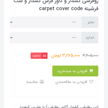
روفرشی کشدار و کاور فرش کشدار و ست
فرشینه carpet cover code
سایز
اندازه
3,265,000
تومان
3,405,000
تخفیف
5٪
افزودن به سبدخرید
افزودن به علاقه‌مندی
مقایسه
این روفرشی کشدار (کاور روفرشی) با بهترین کیفیت