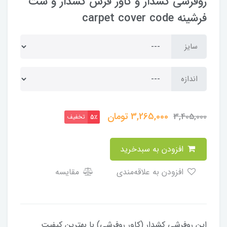
روفرشی کشدار و کاور فرش کشدار و ست
فرشینه carpet cover code
سایز
اندازه
3,265,000
تومان
3,405,000
تخفیف
5٪
افزودن به سبدخرید
افزودن به علاقه‌مندی
مقایسه
این روفرشی کشدار (کاور روفرشی) با بهترین کیفیت