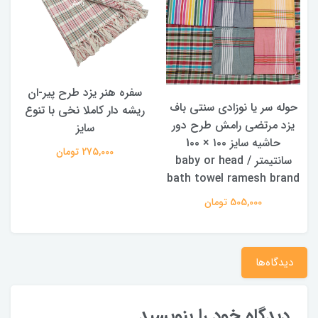
سفره هنر یزد طرح پیر-ان
ح
حوله سر یا نوزادی سنتی باف
ریشه دار کاملا نخی با تنوع
یزد مرتضی رامش طرح دور
سایز
حاشیه سایز ۱۰۰ × 1۰۰
275,000 تومان
سانتیمتر / baby or head
bath towel ramesh brand
505,000 تومان
دیدگاه‌ها
دیدگاه خود را بنویسید