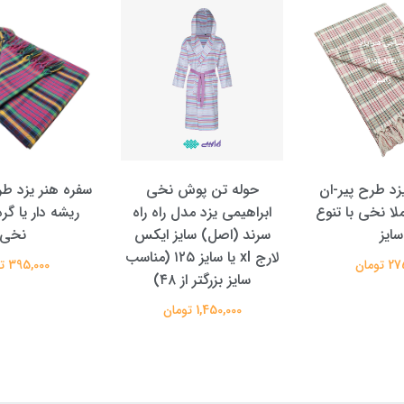
زد طرح پیر-ان
حوله تن پوش نخی
سفره هنر یزد ط
ملا نخی با تنوع
ابراهیمی یزد مدل راه راه
ریشه دار یا گره
سایز
سرند (اصل) سایز ایکس
نخی
لارج xl یا سایز ۱۲۵ (مناسب
تومان
395,000 تومان
سایز بزرگتر از ۴۸)
1,450,000 تومان