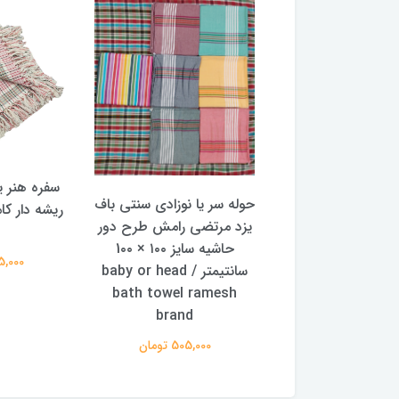
سفره هنر ی
 یا نوزادی سنتی باف
حوله سر یا نوزادی سنتی باف
ریشه دار کا
مرتضی رامش طرح
یزد مرتضی رامش طرح دور
خطی سایز ۱۰۰ × 1۰۰
حاشیه سایز ۱۰۰ × 1۰۰
275,000 
سانتیمتر / baby or head
سانتیمتر / baby or head
bath towel ra
bath towel ramesh
brand
brand
495,000 تومان
505,000 تومان