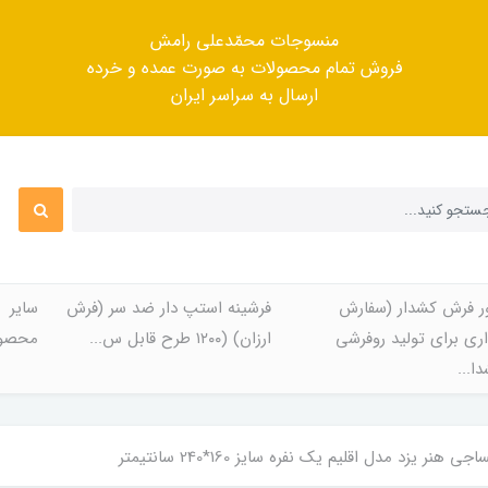
منسوجات محمّدعلی رامش
فروش تمام محصولات به صورت عمده و خرده
ارسال به سراسر ایران
ر فرش کشدار (سفارش
فرشینه استپ دار ضد سر (فرش
سایر
ری برای تولید روفرشی
ارزان) (۱۲۰۰ طرح قابل س...
محصول
ا...
 هنر یزد مدل اقلیم یک نفره سایز 160*240 سانتیمتر