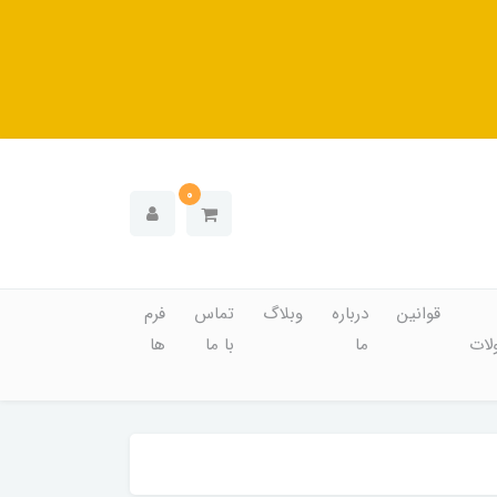
0
قوانین
درباره
وبلاگ
تماس
فرم
ات
ما
با ما
ها