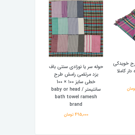
رح خویدکی
حوله سر یا نوزادی سنتی باف
حوله سر یا نوزادی سن
 دار کاملا
یزد مرتضی رامش طرح
یزد مرتضی رامش طر
خطی سایز ۱۰۰ × 1۰۰
سانتیمتر / baby or head
سانتیمتر / ead
bath towel ramesh
h towel ramesh
brand
brand
495,000 تومان
505,000 تومان