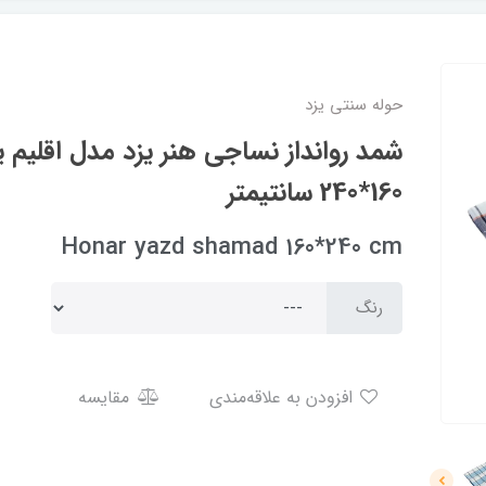
حوله سنتی یزد
شمد روانداز نساجی هنر یزد مدل اقلیم ی
160*240 سانتیمتر
Honar yazd shamad 160*240 cm
رنگ
افزودن به علاقه‌مندی
مقایسه