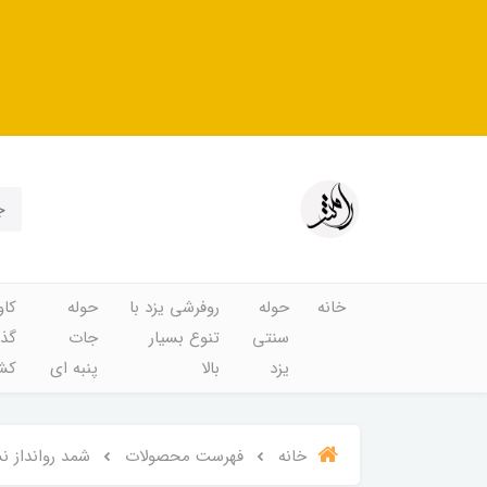
خانه
حوله
روفرشی یزد با
حوله
کاو
سنتی
تنوع بسیار
جات
گذا
یزد
بالا
پنبه ای
کشد
خانه
فهرست محصولات
شمد روانداز نساجی