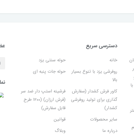
دسترسی سریع
عضو
ان
خانه
حوله سنتی یزد
روفرشی یزد با تنوع بسیار
حوله جات پنبه ای
بالا
نما
ا
کاور فرش کشدار (سفارش
فرشینه استپ دار ضد سر
گذاری برای تولید روفرشی
(فرش ارزان) (۱۲۰۰ طرح
کشدار)
قابل سفارش)
تر
سایر محصولات
قوانین
م
درباره ما
وبلاگ