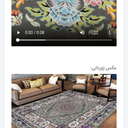
عکس ژورنالی: