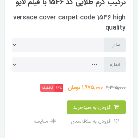
ترکیب کرم طلایی کد 1546 با فیلم لایو
versace cover carpet code 1546 high
quality
سایز
اندازه
1,975,000
تومان
2,245,000
تخفیف
13٪
افزودن به سبدخرید
افزودن به علاقه‌مندی
مقایسه