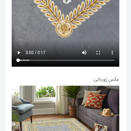
عکس ژورنالی: