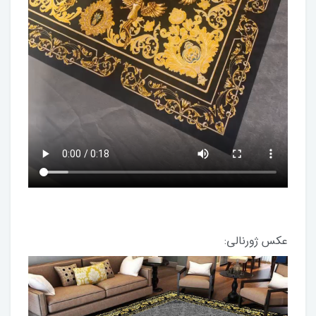
عکس ژورنالی: