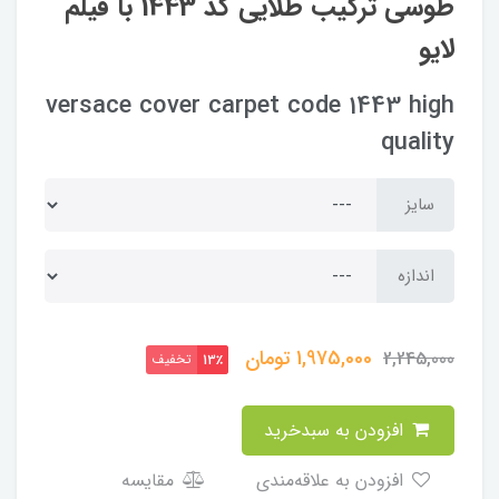
طوسی ترکیب طلایی کد 1443 با فیلم
لایو
versace cover carpet code 1443 high
quality
سایز
اندازه
1,975,000
تومان
2,245,000
تخفیف
13٪
افزودن به سبدخرید
افزودن به علاقه‌مندی
مقایسه