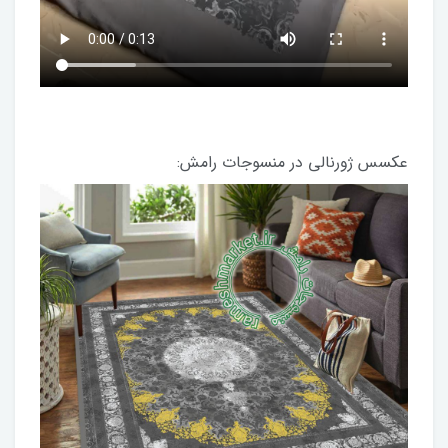
عکسس ژورنالی در منسوجات رامش: