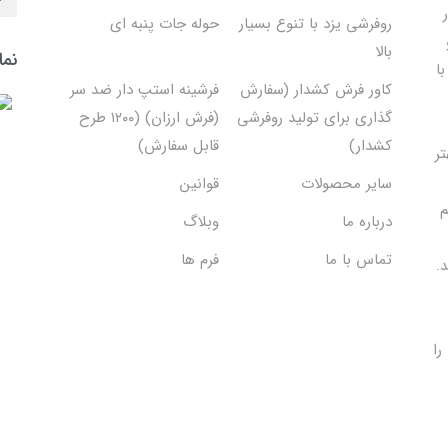
روفرشی یزد با تنوع بسیار
حوله جات پنبه ای
بالا
نما
ا
کاور فرش کشدار (سفارش
فرشینه استپ دار ضد سر
گذاری برای تولید روفرشی
(فرش ارزان) (۱۲۰۰ طرح
کشدار)
قابل سفارش)
تر
سایر محصولات
قوانین
م
درباره ما
وبلاگ
تماس با ما
فرم ها
.
را