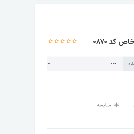
 کد 0870
ازه
مقایسه