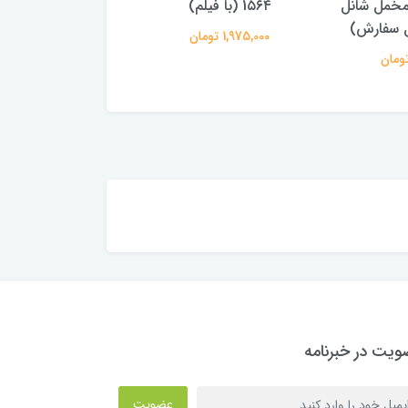
مخمل شانل
1۵۶۴ (با فیلم)
بل سفارش)
1,975,000 تومان
یت در خبرنامه
عضویت