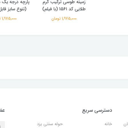
زمینه طوسی ترکیب کرم
پارچه درجه یک 
طلایی کد 1۵۶۱ (با فیلم)
(تنوع سایز قا
1,975,000 تومان
1,975,000 تومان
دسترسی سریع
عضو
ان
خانه
حوله سنتی یزد