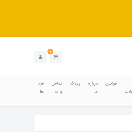
0
قوانین
درباره
وبلاگ
تماس
فرم
ات
ما
با ما
ها