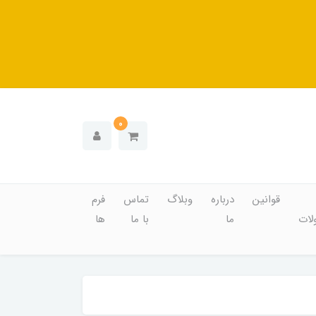
0
قوانین
درباره
وبلاگ
تماس
فرم
ات
ما
با ما
ها