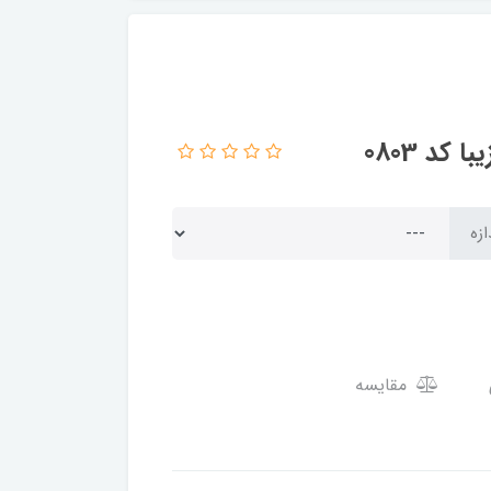
د 0803
ازه
مقایسه