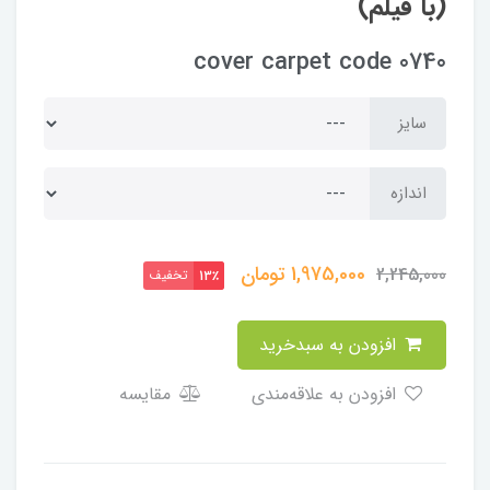
(با فیلم)
cover carpet code 0740
سایز
اندازه
1,975,000
تومان
2,245,000
تخفیف
13٪
افزودن به سبدخرید
افزودن به علاقه‌مندی
مقایسه